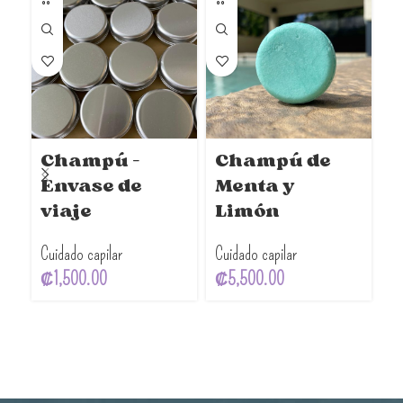
Champú –
Champú de
C
Envase de
Menta y
N
viaje
Limón
Cu
Cuidado capilar
Cuidado capilar
₡
₡
1,500.00
₡
5,500.00