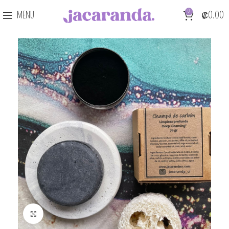
0
MENU
₡
0.00
Click para agrandar